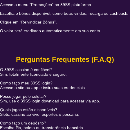
Acesse o menu “Promoções” na 39SS plataforma.
Escolha o bônus disponível, como boas-vindas, recarga ou cashback.
Clique em “Reivindicar Bônus”.
O valor será creditado automaticamente em sua conta.
Perguntas Frequentes (F.A.Q)
O 39SS cassino é confiável?
Sim, totalmente licenciado e seguro.
Como faço meu 39SS login?
Acesse o site ou app e insira suas credenciais.
Posso jogar pelo celular?
Sim, use o 39SS login download para acessar via app.
Quais jogos estão disponíveis?
Slots, cassino ao vivo, esportes e pescaria.
Como faço um depósito?
Escolha Pix, boleto ou transferência bancária.