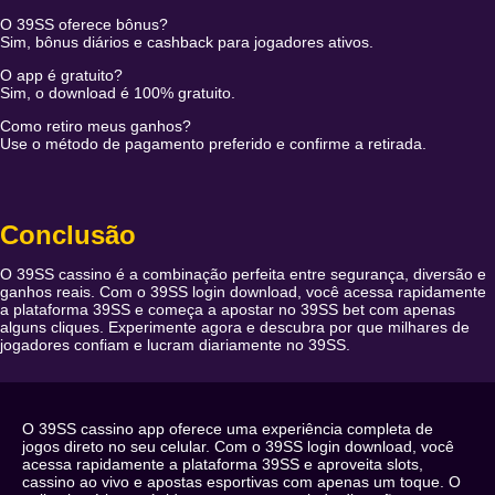
O 39SS oferece bônus?
Sim, bônus diários e cashback para jogadores ativos.
O app é gratuito?
Sim, o download é 100% gratuito.
Como retiro meus ganhos?
Use o método de pagamento preferido e confirme a retirada.
Conclusão
O 39SS cassino é a combinação perfeita entre segurança, diversão e
ganhos reais. Com o 39SS login download, você acessa rapidamente
a plataforma 39SS e começa a apostar no 39SS bet com apenas
alguns cliques. Experimente agora e descubra por que milhares de
jogadores confiam e lucram diariamente no 39SS.
O 39SS cassino app oferece uma experiência completa de
jogos direto no seu celular. Com o 39SS login download, você
acessa rapidamente a plataforma 39SS e aproveita slots,
cassino ao vivo e apostas esportivas com apenas um toque. O