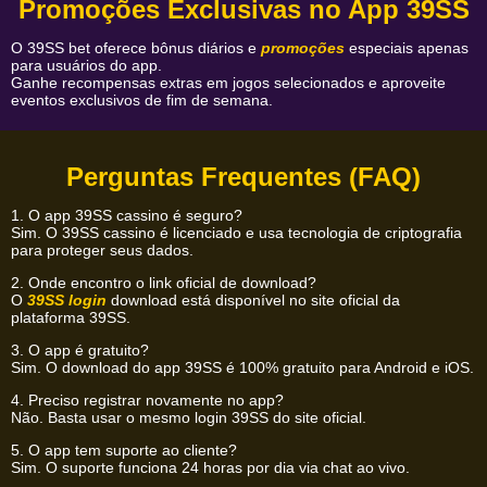
Promoções Exclusivas no App 39SS
O 39SS bet oferece bônus diários e
promoções
especiais apenas
para usuários do app.
Ganhe recompensas extras em jogos selecionados e aproveite
eventos exclusivos de fim de semana.
Perguntas Frequentes (FAQ)
1. O app 39SS cassino é seguro?
Sim. O 39SS cassino é licenciado e usa tecnologia de criptografia
para proteger seus dados.
2. Onde encontro o link oficial de download?
O
39SS login
download está disponível no site oficial da
plataforma 39SS.
3. O app é gratuito?
Sim. O download do app 39SS é 100% gratuito para Android e iOS.
4. Preciso registrar novamente no app?
Não. Basta usar o mesmo login 39SS do site oficial.
5. O app tem suporte ao cliente?
Sim. O suporte funciona 24 horas por dia via chat ao vivo.