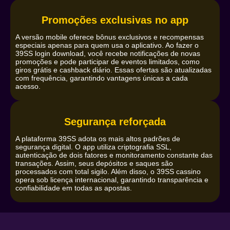
Promoções exclusivas no app
A versão mobile oferece bônus exclusivos e recompensas
especiais apenas para quem usa o aplicativo. Ao fazer o
39SS login download, você recebe notificações de novas
promoções e pode participar de eventos limitados, como
giros grátis e cashback diário. Essas ofertas são atualizadas
com frequência, garantindo vantagens únicas a cada
acesso.
Segurança reforçada
A plataforma 39SS adota os mais altos padrões de
segurança digital. O app utiliza criptografia SSL,
autenticação de dois fatores e monitoramento constante das
transações. Assim, seus depósitos e saques são
processados com total sigilo. Além disso, o 39SS cassino
opera sob licença internacional, garantindo transparência e
confiabilidade em todas as apostas.