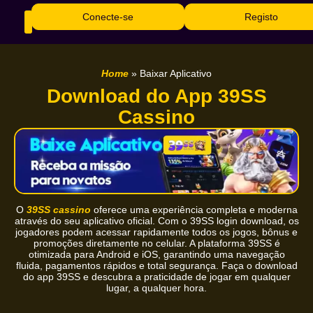
Conecte-se
Registo
Home
»
Baixar Aplicativo
Download do App 39SS
Cassino
O
39SS cassino
oferece uma experiência completa e moderna
através do seu aplicativo oficial. Com o 39SS login download, os
jogadores podem acessar rapidamente todos os jogos, bônus e
promoções diretamente no celular. A plataforma 39SS é
otimizada para Android e iOS, garantindo uma navegação
fluida, pagamentos rápidos e total segurança. Faça o download
do app 39SS e descubra a praticidade de jogar em qualquer
lugar, a qualquer hora.