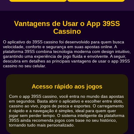
Vantagens de Usar o App 39SS
Cassino
O aplicativo do 39SS cassino foi desenvolvido para quem busca
velocidade, conforto e segurança em suas apostas online. A
plataforma 39SS combina tecnologia moderna com design intuitivo,
garantindo uma experiência de jogo fluida e envolvente. A seguir,
descubra em detalhes as principais vantagens de usar o app 39SS
cassino no seu celular.
Acesso rápido aos jogos
Com o app 39SS cassino, você entra no mundo das apostas
em segundos. Basta abrir o aplicativo e escolher entre slots,
cassino ao vivo, jogos de pesca e esportes. O carregamento
é rápido e a navegação é simples, ideal para quem quer
jogar sem perder tempo. O sistema inteligente da plataforma
39SS ainda recomenda jogos com base no seu histórico,
tornando tudo mais personalizado.