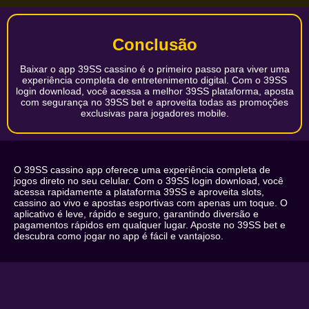
Conclusão
Baixar o app 39SS cassino é o primeiro passo para viver uma
experiência completa de entretenimento digital. Com o 39SS
login download, você acessa a melhor 39SS plataforma, aposta
com segurança no 39SS bet e aproveita todas as promoções
exclusivas para jogadores mobile.
O 39SS cassino app oferece uma experiência completa de
jogos direto no seu celular. Com o 39SS login download, você
acessa rapidamente a plataforma 39SS e aproveita slots,
cassino ao vivo e apostas esportivas com apenas um toque. O
aplicativo é leve, rápido e seguro, garantindo diversão e
pagamentos rápidos em qualquer lugar. Aposte no 39SS bet e
descubra como jogar no app é fácil e vantajoso.