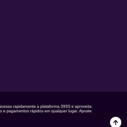
 acessa rapidamente a plataforma 39SS e aproveita
são e pagamentos rápidos em qualquer lugar. Aposte