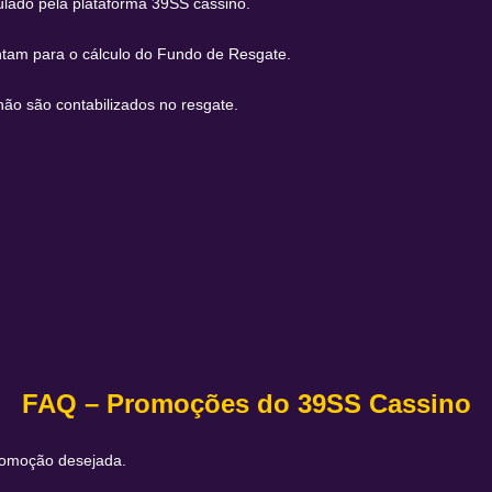
pulado pela plataforma 39SS cassino.
ntam para o cálculo do Fundo de Resgate.
ão são contabilizados no resgate.
FAQ – Promoções do 39SS Cassino
romoção desejada.