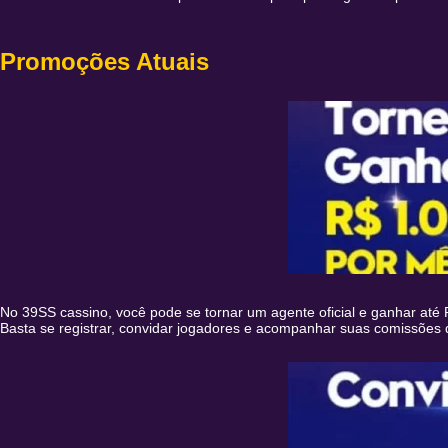
Promoções Atuais
No 39SS cassino, você pode se tornar um agente oficial e ganhar até
Basta se registrar, convidar jogadores e acompanhar suas comissões 