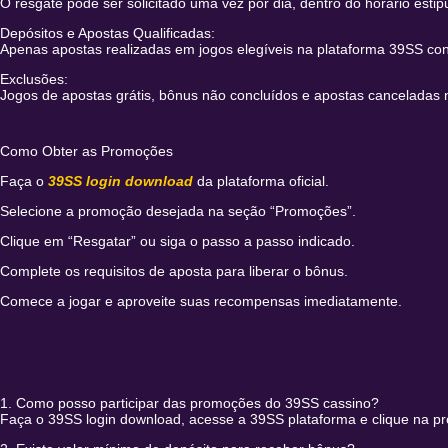
O resgate pode ser solicitado uma vez por dia, dentro do horário esti
Depósitos e Apostas Qualificadas:
Apenas apostas realizadas em jogos elegíveis na plataforma 39SS co
Exclusões:
Jogos de apostas grátis, bônus não concluídos e apostas canceladas n
Como Obter as Promoções
Faça o
39SS login download
da plataforma oficial.
Selecione a promoção desejada na seção “Promoções”.
Clique em “Resgatar” ou siga o passo a passo indicado.
Complete os requisitos de aposta para liberar o bônus.
Comece a jogar e aproveite suas recompensas imediatamente.
1. Como posso participar das promoções do 39SS cassino?
Faça o 39SS login download, acesse a 39SS plataforma e clique na p