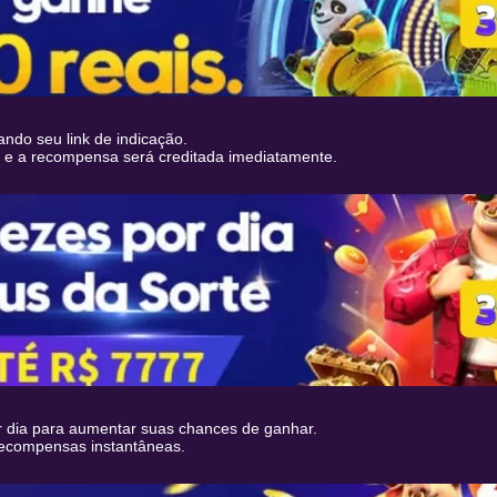
ndo seu link de indicação.
d, e a recompensa será creditada imediatamente.
r dia para aumentar suas chances de ganhar.
 recompensas instantâneas.