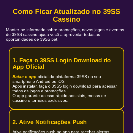
Como Ficar Atualizado no 39SS
Cassino
Manter-se informado sobre promoções, novos jogos e eventos
do 39SS cassino ajuda você a aproveitar todas as
oportunidades de 39SS bet.
1. Faça o 39SS Login Download do
App Oficial
Baixe o app
oficial da plataforma 39SS no seu
smartphone Android ou iOS.
Após instalar, faça o 39SS login download para acessar
todos os jogos e promoções.
O app garante acesso rápido aos slots, mesas de
cassino e torneios exclusivos.
2. Ative Notificações Push
Ative notificações push no app para receber alertas