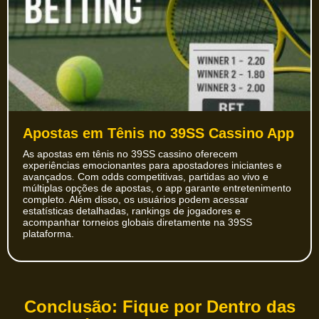
Apostas em Tênis no 39SS Cassino App
As apostas em tênis no 39SS cassino oferecem
experiências emocionantes para apostadores iniciantes e
avançados. Com odds competitivas, partidas ao vivo e
múltiplas opções de apostas, o app garante entretenimento
completo. Além disso, os usuários podem acessar
estatísticas detalhadas, rankings de jogadores e
acompanhar torneios globais diretamente na 39SS
plataforma.
Conclusão: Fique por Dentro das